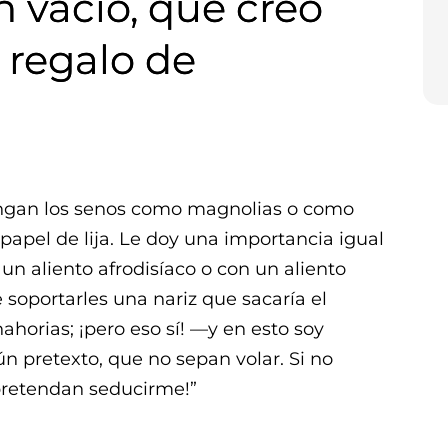
n vacío, que creo
u regalo de
engan los senos como magnolias o como
papel de lija. Le doy una importancia igual
n aliento afrodisíaco o con un aliento
 soportarles una nariz que sacaría el
horias; ¡pero eso sí! —y en esto soy
n pretexto, que no sepan volar. Si no
 pretendan seducirme!”